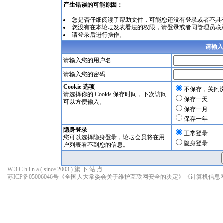
产生错误的可能原因：
您是否仔细阅读了
帮助文件
，可能您还没有登录或者不具
您没有在本论坛发表看法的权限，请
登录
或者同管理员联
请登录后进行操作。
请输入
请输入您的用户名
请输入您的密码
Cookie 选项
不保存，关闭
请选择你的 Cookie 保存时间，下次访问
保存一天
可以方便输入。
保存一月
保存一年
隐身登录
正常登录
您可以选择隐身登录，论坛会员将在用
隐身登录
户列表看不到您的信息。
W 3 C h i n a ( since 2003 ) 旗 下 站 点
苏ICP备05006046号
《全国人大常委会关于维护互联网安全的决定》
《计算机信息