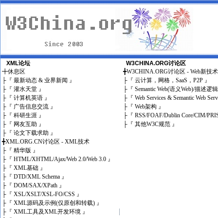
XML论坛
W3CHINA.ORG讨论区
╋
休息区
╋
W3CHINA.ORG讨论区 - Web新技
├
『 最新动态 & 业界新闻 』
├
『 云计算，网格，SaaS，P2P 』
├
『 灌水天堂 』
├
『 Semantic Web(语义Web)/描述逻
├
『 计算机英语 』
├
『 Web Services & Semantic Web Ser
├
『 广告信息交流 』
├
『 Web架构 』
├
『 科研生涯 』
├
『 RSS/FOAF/Dublin Core/CIM/PRI
├
『 网友互助 』
├
『 其他W3C规范 』
├
『 论文下载求助 』
╋
XML.ORG.CN讨论区 - XML技术
├
『 精华版 』
├
『 HTML/XHTML/Ajax/Web 2.0/Web 3.0 』
├
『 XML基础 』
├
『 DTD/XML Schema 』
├
『 DOM/SAX/XPath 』
├
『 XSL/XSLT/XSL-FO/CSS 』
├
『 XML源码及示例(仅原创和转载) 』
├
『 XML工具及XML开发环境 』