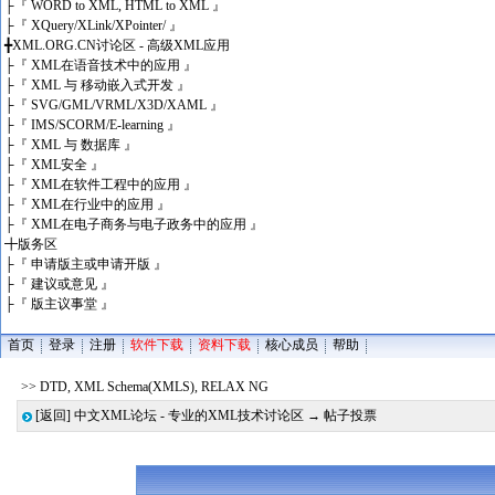
├
『 WORD to XML, HTML to XML 』
├
『 XQuery/XLink/XPointer/ 』
╋
XML.ORG.CN讨论区 - 高级XML应用
├
『 XML在语音技术中的应用 』
├
『 XML 与 移动嵌入式开发 』
├
『 SVG/GML/VRML/X3D/XAML 』
├
『 IMS/SCORM/E-learning 』
├
『 XML 与 数据库 』
├
『 XML安全 』
├
『 XML在软件工程中的应用 』
├
『 XML在行业中的应用 』
├
『 XML在电子商务与电子政务中的应用 』
╋
版务区
├
『 申请版主或申请开版 』
├
『 建议或意见 』
├
『 版主议事堂 』
首页
登录
注册
软件下载
资料下载
核心成员
帮助
>> DTD, XML Schema(XMLS), RELAX NG
[返回]
中文XML论坛 - 专业的XML技术讨论区
→ 帖子投票